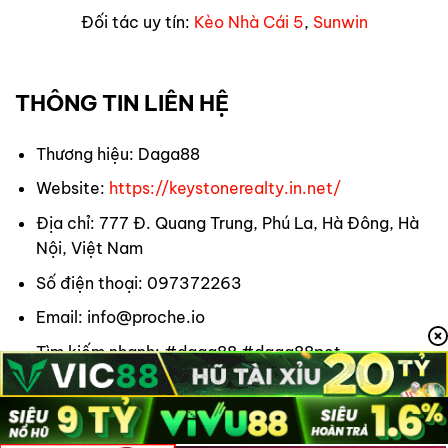
Đối tác uy tín:
Kèo Nhà Cái 5
,
Sunwin
THÔNG TIN LIÊN HỆ
Thương hiệu: Daga88
Website:
https://keystonerealty.in.net/
Địa chỉ:
777 Đ. Quang Trung, Phú La, Hà Đông, Hà
Nội, Việt Nam
Số điện thoại:
097372263
Email:
info@proche.io
Tìm kiếm nhanh: #daga88 #daga88pet
#da_ga_thomo #daga
Sơ đồ trang web