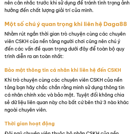
nên cân nhắc trước khi sử dụng để tránh tình trạng ảnh
hưởng đến chất lượng giải trí của mình.
Một số chú ý quan trọng khi liên hệ Daga88
Nhằm rút ngắn thời gian trò chuyện cùng các chuyên
viên CSKH của nền tảng người chơi cũng nên chú ý
đến các vấn đề quan trọng dưới đây để toàn bộ quy
trình diễn ra an toàn nhất:
Bảo mật thông tin cá nhân khi liên hệ đến CSKH
Khi trò chuyện cùng các chuyên viên CSKH của nền
tảng bạn hãy chắc chắn rằng mình sử dụng thông tin
cá nhân chính xác và bảo mật. Tuyệt đối không chia
sẻ dữ liệu liên quan này cho bất cứ bên thứ 3 nào khác
ngoài chuyên viên.
Thời gian hoạt động
Đội ngũ chuyên viên thuộc bộ phận CSKH của nền